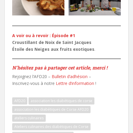
A voir ou à revoir : Épisode #1
Croustillant de Noix de Saint Jacques
Étoile des Neiges aux fruits exotiques
.
N’hésitez pas à partager cet article, merci !
Rejoignez l’AFD20 –
Bulletin d’adhésion
–
Inscrivez-vous à notre
Lettre d’information
!
AFD20
association les diabétiques de corse
association les diabétiques de Corse AFD20
ateliers culinaires
Ateliers culinaires des diabétiques de Corse