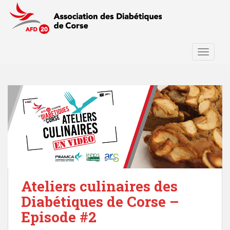
S
k
i
p
t
TOGGLE
o
m
a
i
n
c
o
n
t
e
Ateliers culinaires des
n
t
Diabétiques de Corse –
Episode #2