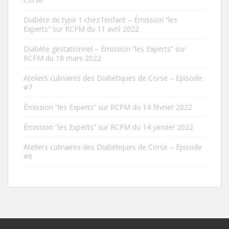
Diabète de type 1 chez l’enfant – Émission “les
Experts” sur RCFM du 11 avril 2022
Diabète gestationnel – Émission “les Experts” sur
RCFM du 18 mars 2022
Ateliers culinaires des Diabétiques de Corse – Episode
#7
Émission “les Experts” sur RCFM du 14 février 2022
Émission “les Experts” sur RCFM du 14 janvier 2022
Ateliers culinaires des Diabétiques de Corse – Episode
#6